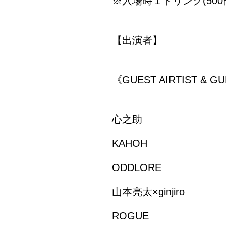
※入場時１ドリンク(500
【出演者】
《GUEST AIRTIST & G
心之助
KAHOH
ODDLORE
山本亮太×ginjiro
ROGUE