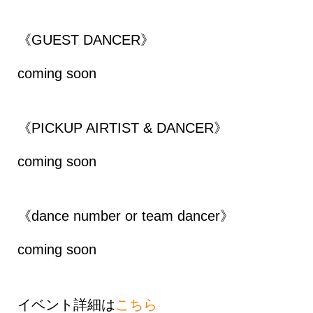
《GUEST DANCER》
coming soon
《PICKUP AIRTIST & DANCER》
coming soon
《dance number or team dancer》
coming soon
イベント詳細は
こちら