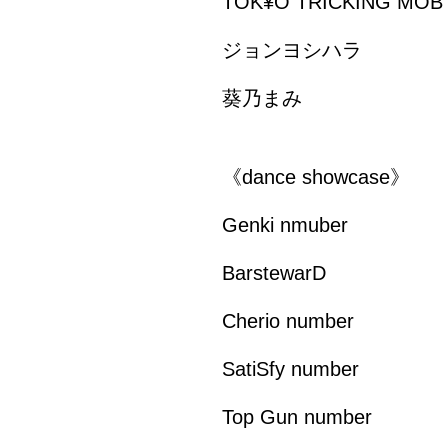
TOK¥O TRICKING MOB
ジョンヨシハラ
葵乃まみ
《dance showcase》
Genki nmuber
BarstewarD
Cherio number
SatiSfy number
Top Gun number