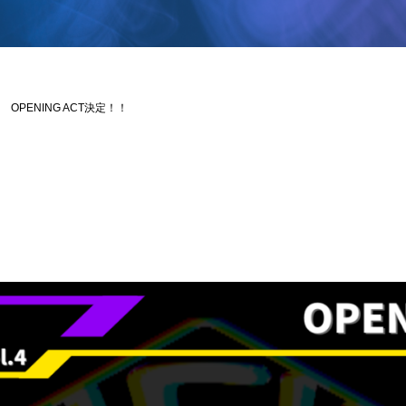
04 OPENING ACT決定！！