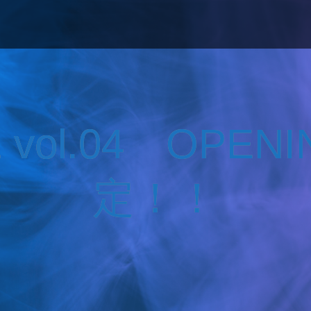
vol.04 OPEN
定！！