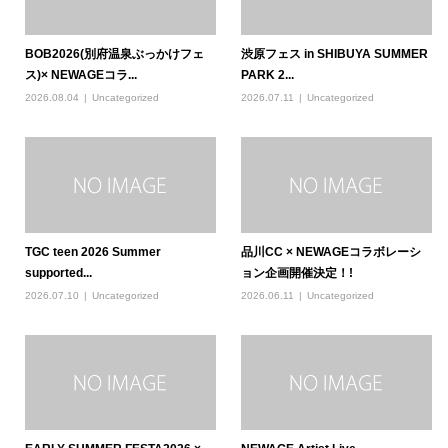
BOB2026(別府温泉ぶっかけフェ
渋原フェス in SHIBUYA SUMMER
ス)× NEWAGEコラ...
PARK 2...
2026.08.04
Uncategorized
2026.07.11
Uncategorized
TGC teen 2026 Summer
品川CC × NEWAGEコラボレーシ
supported...
ョン企画開催決定！!
2026.07.10
Uncategorized
2026.06.11
Uncategorized